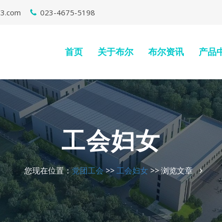
63.com
023-4675-5198
首页
关于布尔
布尔资讯
产品
工会妇女
您现在位置：
党团工会
>>
工会妇女
>> 浏览文章