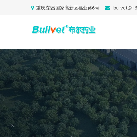
重庆.荣昌国家高新区福业路6号
bullvet@1