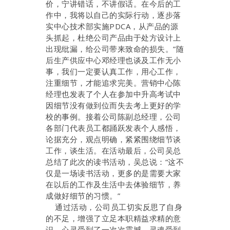
价，宁讲错话，不讲假话。在今后的工
作中，我将以自己的实际行动，逐步落
实中心技术部实施PDCA，从产品的源
头抓起，杜绝公司产品由于处方设计上
出现纰漏，给公司带来致命的损失。”随
后生产供应中心邓经理也谈及工作无小
事，我们一定要认真工作，用心工作，
注重细节，才能追求完美。营销中心陈
经理也发表了个人在参加中升高考试中
因细节没有做到位而失去考上更好的学
校的事例。接着公司陈副总经理，公司
各部门代表员工都踊跃发表个人感悟，
论据充分，观点明确，紧紧围绕细节谈
工作，谈生活。在活动最后，公司吴总
总结了此次的读书活动，吴总说：“这不
仅是一场读书活动，更多的是需要大家
在以后的工作及生活中去体验细节，养
成做好细节的习惯。”
通过活动，公司员工切实反思了自身
的不足，增强了立足本职精益求精的意
识，心灵受到了一次次震撼，灵魂受到